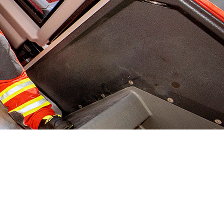
112
Med. Notfall
112
Polizei
110