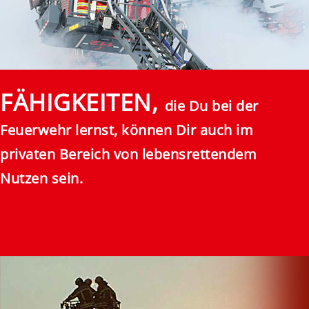
FÄHIGKEITEN,
die Du bei der
Feuerwehr lernst, können Dir auch im
privaten Bereich von lebensrettendem
Nutzen sein.