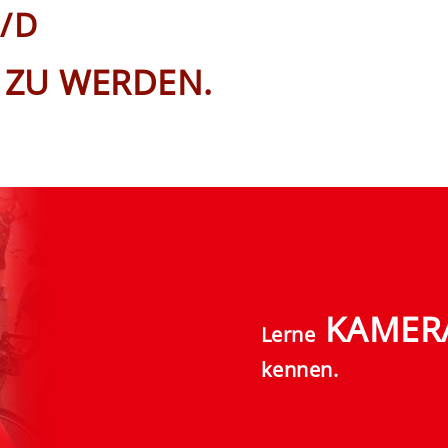
/D
 ZU WERDEN.
KAMER
Lerne
kennen.