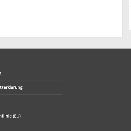
m
tzerklärung
tlinie (EU)