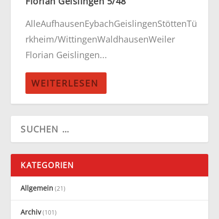
Florian Geislingen 5/48
AlleAufhausenEybachGeislingenStöttenTü
rkheim/WittingenWaldhausenWeiler
Florian Geislingen...
WEITERLESEN
KATEGORIEN
Allgemein
(21)
Archiv
(101)